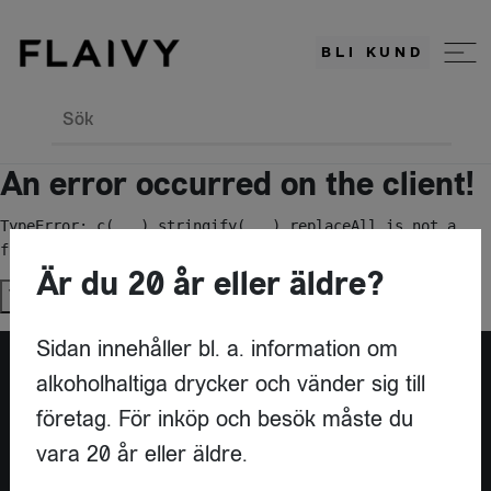
BLI KUND
Sök
An error occurred on the client!
TypeError: c(...).stringify(...).replaceAll is not a 
function
Är du 20 år eller äldre?
Try again
Sidan innehåller bl. a. information om
alkoholhaltiga drycker och vänder sig till
Är du leverantör?
företag. För inköp och besök måste du
vara 20 år eller äldre.