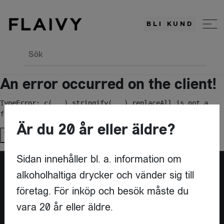
BLI KUND
Sök
An error occurred on the client!
TypeError: c(...).stringify(...).replaceAll is not a 
function
Är du 20 år eller äldre?
Try again
Sidan innehåller bl. a. information om
alkoholhaltiga drycker och vänder sig till
Är du leverantör?
företag. För inköp och besök måste du
vara 20 år eller äldre.