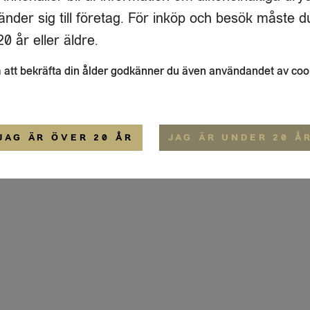
ADRESS
FLAIVY
änder sig till företag. För inköp och besök måste d
RGSGATAN 17 A
OM OSS
22
STOCKHOLM
HEMSIDA
0 år eller äldre.
IGE
att bekräfta din ålder godkänner du även användandet av coo
ALLMÄNNA VILLKOR
IP-CERTIFIERING
EKO-CERTIFIERING
JAG ÄR ÖVER 20 ÅR
JAG ÄR UNDER 20 Å