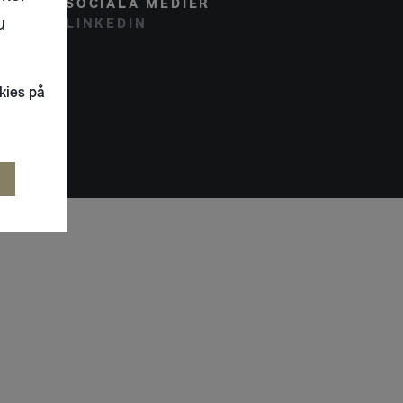
SOCIALA MEDIER
u
LINKEDIN
kies på
R