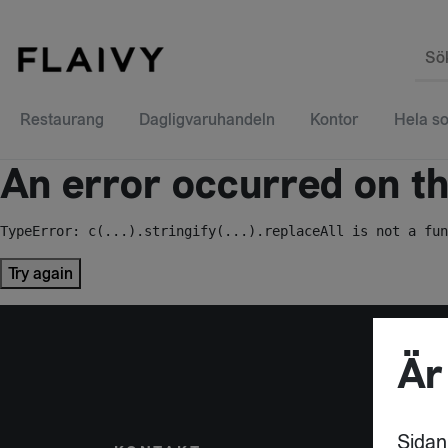
Sö
Restaurang
Dagligvaruhandeln
Kontor
Hela so
An error occurred on the
TypeError: c(...).stringify(...).replaceAll is not a fun
Try again
Är
Sidan