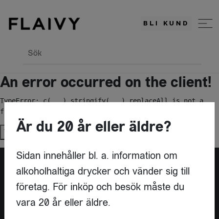
BLI KUND
Sök
An error occurred on the client!
TypeError: c(...).stringify(...).replaceAll is not a 
function
Är du 20 år eller äldre?
Try again
Sidan innehåller bl. a. information om
alkoholhaltiga drycker och vänder sig till
Är du leverantör?
företag. För inköp och besök måste du
vara 20 år eller äldre.