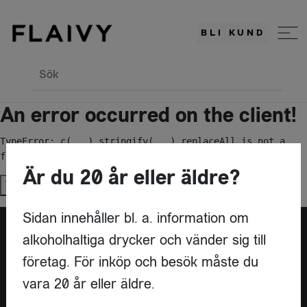
BLI KUND
Sök
An error occurred on the client!
TypeError: c(...).stringify(...).replaceAll is not a 
function
Är du 20 år eller äldre?
Try again
Sidan innehåller bl. a. information om
alkoholhaltiga drycker och vänder sig till
Är du leverantör?
företag. För inköp och besök måste du
vara 20 år eller äldre.