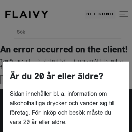
BLI KUND
Sök
An error occurred on the client!
TypeError: c(...).stringify(...).replaceAll is not a 
function
Är du 20 år eller äldre?
Try again
Sidan innehåller bl. a. information om
alkoholhaltiga drycker och vänder sig till
Är du leverantör?
företag. För inköp och besök måste du
vara 20 år eller äldre.