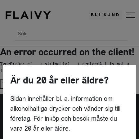
BLI KUND
Sök
An error occurred on the client!
TypeError: c(...).stringify(...).replaceAll is not a 
function
Är du 20 år eller äldre?
Try again
Sidan innehåller bl. a. information om
alkoholhaltiga drycker och vänder sig till
Är du leverantör?
företag. För inköp och besök måste du
vara 20 år eller äldre.