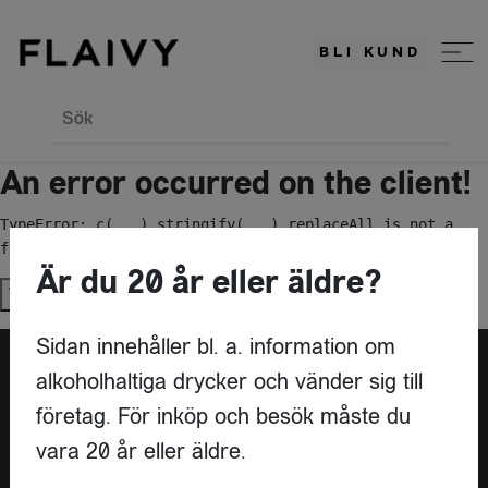
BLI KUND
Sök
An error occurred on the client!
TypeError: c(...).stringify(...).replaceAll is not a 
function
Är du 20 år eller äldre?
Try again
Sidan innehåller bl. a. information om
alkoholhaltiga drycker och vänder sig till
Är du leverantör?
företag. För inköp och besök måste du
vara 20 år eller äldre.