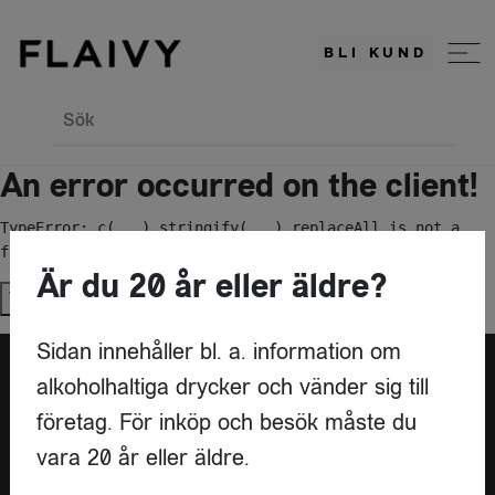
BLI KUND
Sök
An error occurred on the client!
TypeError: c(...).stringify(...).replaceAll is not a 
function
Är du 20 år eller äldre?
Try again
Sidan innehåller bl. a. information om
alkoholhaltiga drycker och vänder sig till
Är du leverantör?
företag. För inköp och besök måste du
vara 20 år eller äldre.