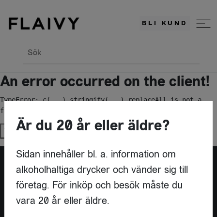
BLI KUND
Sök
An error occurred on the client!
TypeError: c(...).stringify(...).replaceAll is not a 
function
Är du 20 år eller äldre?
Try again
Sidan innehåller bl. a. information om
alkoholhaltiga drycker och vänder sig till
Är du leverantör?
företag. För inköp och besök måste du
vara 20 år eller äldre.