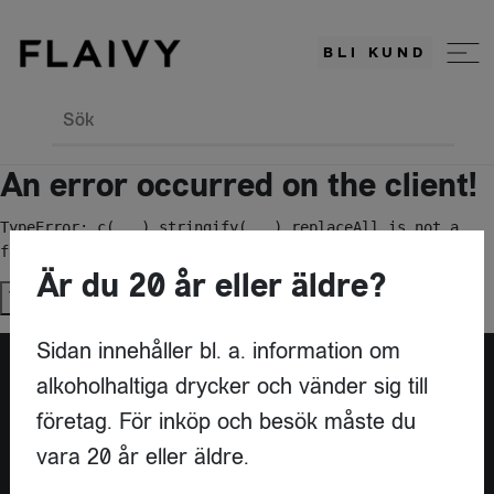
BLI KUND
Sök
An error occurred on the client!
TypeError: c(...).stringify(...).replaceAll is not a 
function
Är du 20 år eller äldre?
Try again
Sidan innehåller bl. a. information om
alkoholhaltiga drycker och vänder sig till
Är du leverantör?
företag. För inköp och besök måste du
vara 20 år eller äldre.