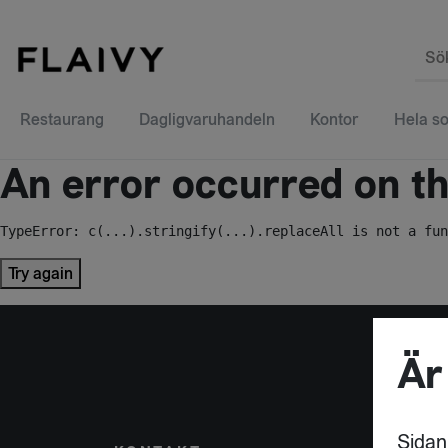
Sö
Restaurang
Dagligvaruhandeln
Kontor
Hela so
An error occurred on the
TypeError: c(...).stringify(...).replaceAll is not a fun
Try again
Är
Sidan