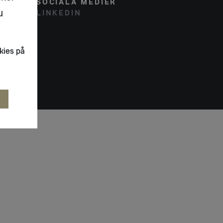
SOCIALA MEDIER
u
LINKEDIN
kies på
R