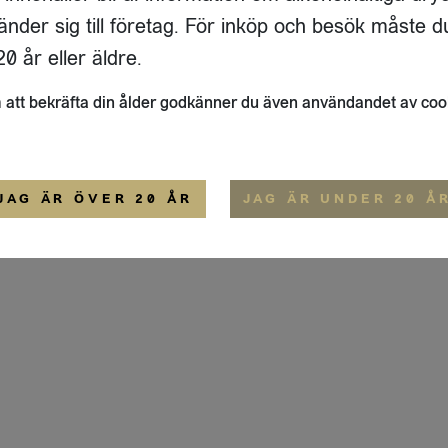
ADRESS
FLAIVY
änder sig till företag. För inköp och besök måste d
RGSGATAN 17 A
OM OSS
22
STOCKHOLM
HEMSIDA
0 år eller äldre.
IGE
att bekräfta din ålder godkänner du även användandet av coo
ALLMÄNNA VILLKOR
IP-CERTIFIERING
EKO-CERTIFIERING
JAG ÄR ÖVER 20 ÅR
JAG ÄR UNDER 20 Å