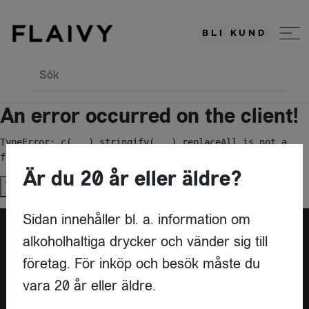
BLI KUND
Sök
An error occurred on the client!
TypeError: c(...).stringify(...).replaceAll is not a 
function
Är du 20 år eller äldre?
Try again
Sidan innehåller bl. a. information om
alkoholhaltiga drycker och vänder sig till
Är du leverantör?
företag. För inköp och besök måste du
vara 20 år eller äldre.