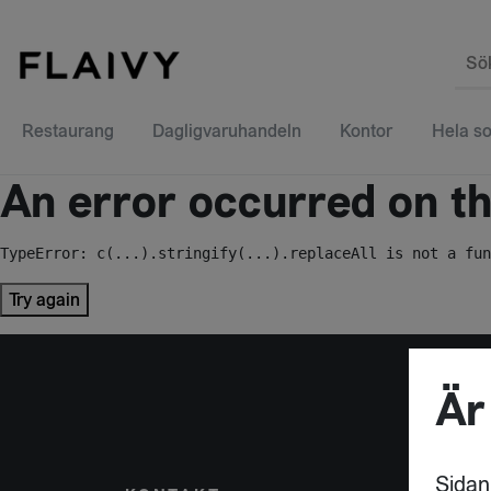
Sö
Restaurang
Dagligvaruhandeln
Kontor
Hela so
An error occurred on the
TypeError: c(...).stringify(...).replaceAll is not a fun
Try again
Är
Sidan