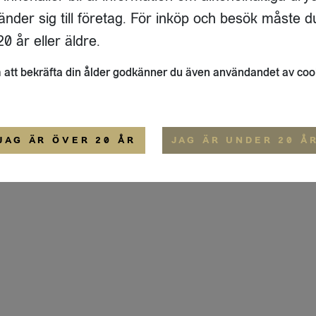
ADRESS
FLAIVY
änder sig till företag. För inköp och besök måste d
RGSGATAN 17 A
OM OSS
22
STOCKHOLM
HEMSIDA
0 år eller äldre.
IGE
att bekräfta din ålder godkänner du även användandet av coo
ALLMÄNNA VILLKOR
IP-CERTIFIERING
EKO-CERTIFIERING
JAG ÄR ÖVER 20 ÅR
JAG ÄR UNDER 20 Å