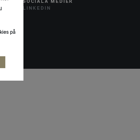
SOCIALA MEDIER
u
LINKEDIN
kies på
R