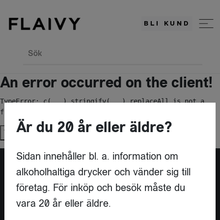
BLI KUND
Sök
An error occurred on the client!
TypeError: c(...).stringify(...).replaceAll is not a 
function
Är du 20 år eller äldre?
Try again
Sidan innehåller bl. a. information om
alkoholhaltiga drycker och vänder sig till
Är du leverantör?
företag. För inköp och besök måste du
vara 20 år eller äldre.