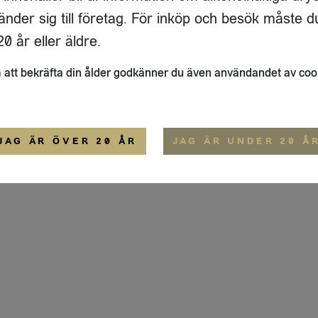
ADRESS
FLAIVY
änder sig till företag. För inköp och besök måste d
RGSGATAN 17 A
OM OSS
22
STOCKHOLM
HEMSIDA
0 år eller äldre.
IGE
att bekräfta din ålder godkänner du även användandet av coo
ALLMÄNNA VILLKOR
IP-CERTIFIERING
EKO-CERTIFIERING
JAG ÄR ÖVER 20 ÅR
JAG ÄR UNDER 20 Å