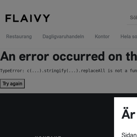
Sö
Restaurang
Dagligvaruhandeln
Kontor
Hela so
An error occurred on the
TypeError: c(...).stringify(...).replaceAll is not a fun
Try again
Är
Sidan