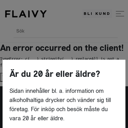
BLI KUND
Sök
An error occurred on the client!
TypeError: c(...).stringify(...).replaceAll is not a 
function
Är du 20 år eller äldre?
Try again
Sidan innehåller bl. a. information om
alkoholhaltiga drycker och vänder sig till
Är du leverantör?
företag. För inköp och besök måste du
vara 20 år eller äldre.