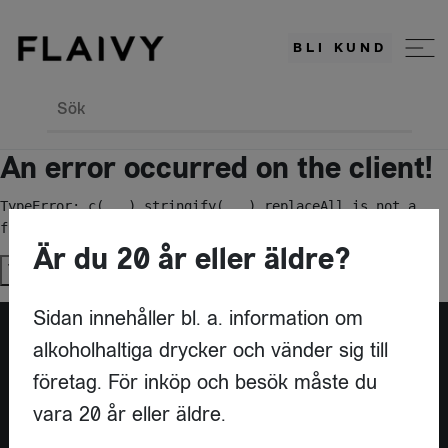
BLI KUND
Sök
An error occurred on the client!
TypeError: c(...).stringify(...).replaceAll is not a 
function
Är du 20 år eller äldre?
Try again
Sidan innehåller bl. a. information om
alkoholhaltiga drycker och vänder sig till
Är du leverantör?
företag. För inköp och besök måste du
vara 20 år eller äldre.