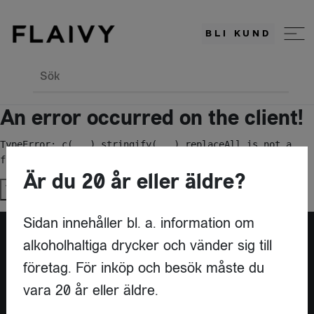
BLI KUND
Sök
An error occurred on the client!
TypeError: c(...).stringify(...).replaceAll is not a 
function
Är du 20 år eller äldre?
Try again
Sidan innehåller bl. a. information om
alkoholhaltiga drycker och vänder sig till
Är du leverantör?
företag. För inköp och besök måste du
vara 20 år eller äldre.