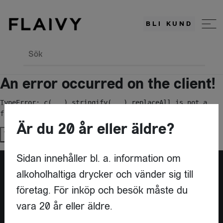
BLI KUND
Sök
An error occurred on the client!
TypeError: c(...).stringify(...).replaceAll is not a 
function
Är du 20 år eller äldre?
Try again
Sidan innehåller bl. a. information om
alkoholhaltiga drycker och vänder sig till
Är du leverantör?
företag. För inköp och besök måste du
vara 20 år eller äldre.