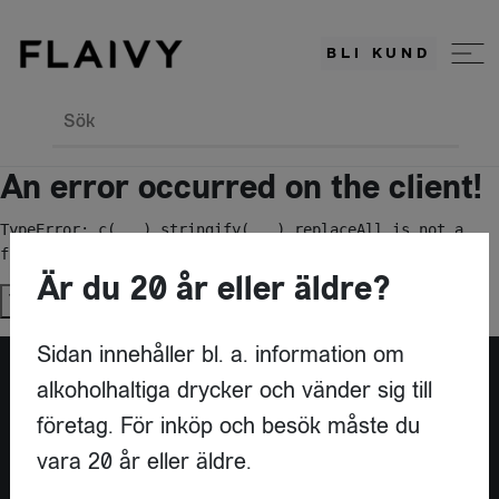
BLI KUND
Sök
An error occurred on the client!
TypeError: c(...).stringify(...).replaceAll is not a 
function
Är du 20 år eller äldre?
Try again
Sidan innehåller bl. a. information om
alkoholhaltiga drycker och vänder sig till
Är du leverantör?
företag. För inköp och besök måste du
vara 20 år eller äldre.