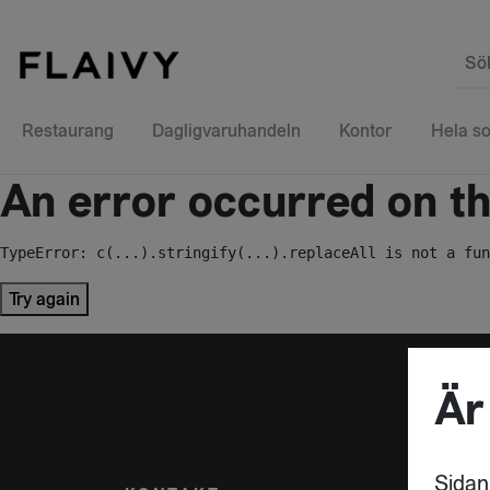
Sö
Restaurang
Dagligvaruhandeln
Kontor
Hela so
An error occurred on the
TypeError: c(...).stringify(...).replaceAll is not a fun
Try again
Är
Sidan