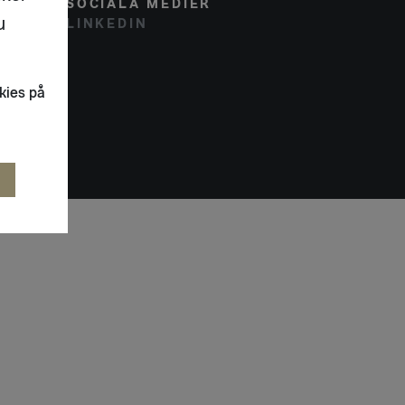
SOCIALA MEDIER
u
LINKEDIN
kies på
R