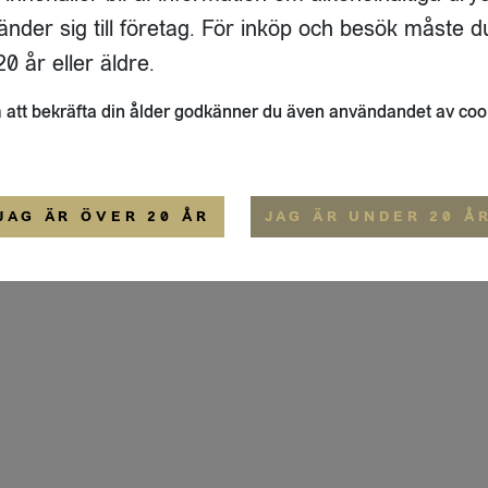
ADRESS
FLAIVY
änder sig till företag. För inköp och besök måste d
RGSGATAN 17 A
OM OSS
22
STOCKHOLM
HEMSIDA
0 år eller äldre.
IGE
att bekräfta din ålder godkänner du även användandet av coo
ALLMÄNNA VILLKOR
IP-CERTIFIERING
EKO-CERTIFIERING
JAG ÄR ÖVER 20 ÅR
JAG ÄR UNDER 20 Å