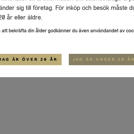
ADRESS
FLAIVY
änder sig till företag. För inköp och besök måste d
RGSGATAN 17 A
OM OSS
22
STOCKHOLM
HEMSIDA
0 år eller äldre.
IGE
att bekräfta din ålder godkänner du även användandet av coo
ALLMÄNNA VILLKOR
IP-CERTIFIERING
EKO-CERTIFIERING
JAG ÄR ÖVER 20 ÅR
JAG ÄR UNDER 20 Å