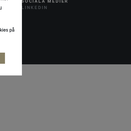
SOCIALA MEDIER
u
LINKEDIN
kies på
R