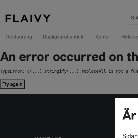
Sö
Restaurang
Dagligvaruhandeln
Kontor
Hela so
An error occurred on the
TypeError: c(...).stringify(...).replaceAll is not a fun
Try again
Är
Sidan