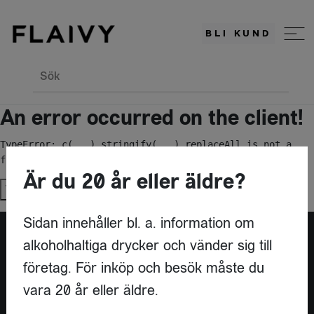
BLI KUND
Sök
An error occurred on the client!
TypeError: c(...).stringify(...).replaceAll is not a 
function
Är du 20 år eller äldre?
Try again
Sidan innehåller bl. a. information om
alkoholhaltiga drycker och vänder sig till
Är du leverantör?
företag. För inköp och besök måste du
vara 20 år eller äldre.