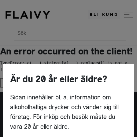
BLI KUND
Sök
An error occurred on the client!
TypeError: c(...).stringify(...).replaceAll is not a 
function
Är du 20 år eller äldre?
Try again
Sidan innehåller bl. a. information om
alkoholhaltiga drycker och vänder sig till
Är du leverantör?
företag. För inköp och besök måste du
vara 20 år eller äldre.