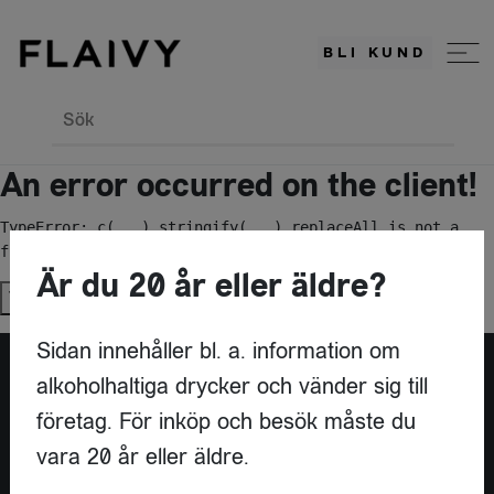
BLI KUND
Sök
An error occurred on the client!
TypeError: c(...).stringify(...).replaceAll is not a 
function
Är du 20 år eller äldre?
Try again
Sidan innehåller bl. a. information om
alkoholhaltiga drycker och vänder sig till
Är du leverantör?
företag. För inköp och besök måste du
vara 20 år eller äldre.