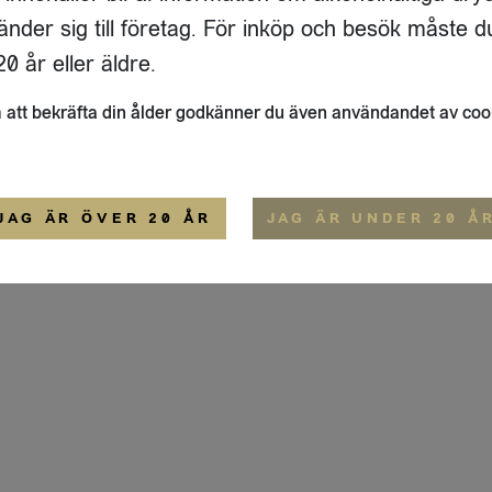
ADRESS
FLAIVY
änder sig till företag. För inköp och besök måste d
RGSGATAN 17 A
OM OSS
22
STOCKHOLM
HEMSIDA
0 år eller äldre.
IGE
att bekräfta din ålder godkänner du även användandet av coo
ALLMÄNNA VILLKOR
IP-CERTIFIERING
EKO-CERTIFIERING
JAG ÄR ÖVER 20 ÅR
JAG ÄR UNDER 20 Å