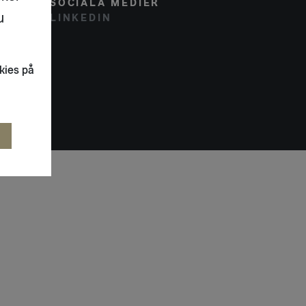
SOCIALA MEDIER
u
LINKEDIN
kies på
R