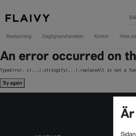
Sö
Restaurang
Dagligvaruhandeln
Kontor
Hela so
An error occurred on the
TypeError: c(...).stringify(...).replaceAll is not a fun
Try again
Är
Sidan