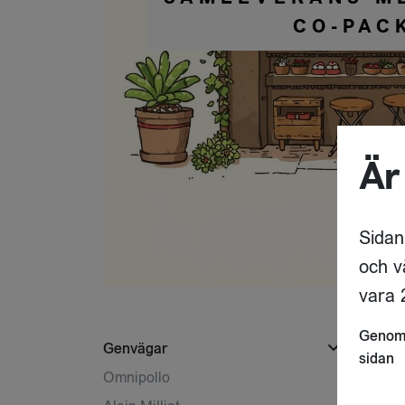
CO-PAC
Är
Sidan
och v
vara 2
Genom 
Genvägar
sidan
Omnipollo