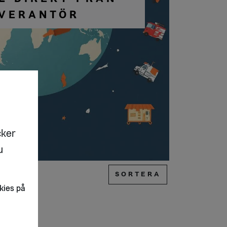
VERANTÖR
cker
u
SORTERA
kies på