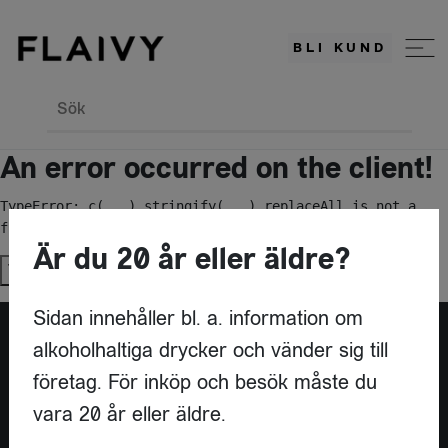
BLI KUND
Sök
An error occurred on the client!
TypeError: c(...).stringify(...).replaceAll is not a 
function
Är du 20 år eller äldre?
Try again
Sidan innehåller bl. a. information om
alkoholhaltiga drycker och vänder sig till
Är du leverantör?
företag. För inköp och besök måste du
vara 20 år eller äldre.