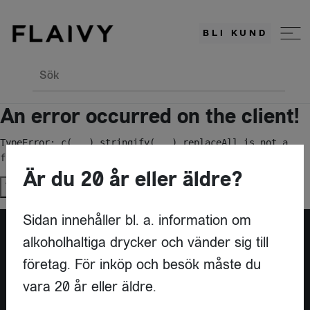
BLI KUND
Sök
An error occurred on the client!
TypeError: c(...).stringify(...).replaceAll is not a 
function
Är du 20 år eller äldre?
Try again
Sidan innehåller bl. a. information om
alkoholhaltiga drycker och vänder sig till
Är du leverantör?
företag. För inköp och besök måste du
vara 20 år eller äldre.