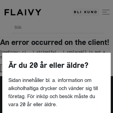
BLI KUND
Sök
An error occurred on the client!
TypeError: c(...).stringify(...).replaceAll is not a 
function
Är du 20 år eller äldre?
Try again
Sidan innehåller bl. a. information om
alkoholhaltiga drycker och vänder sig till
Är du leverantör?
företag. För inköp och besök måste du
vara 20 år eller äldre.