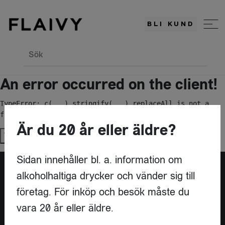
BLI KUND
Sök
An error occurred on the client!
TypeError: c(...).stringify(...).replaceAll is not a 
function
Är du 20 år eller äldre?
Try again
Sidan innehåller bl. a. information om
alkoholhaltiga drycker och vänder sig till
Är du leverantör?
företag. För inköp och besök måste du
vara 20 år eller äldre.