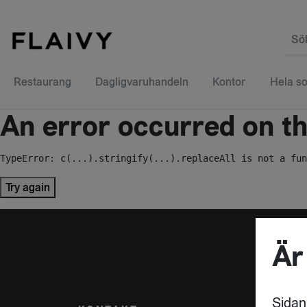
Sö
Restaurang
Dagligvaruhandeln
Kontor
Hela so
An error occurred on the
TypeError: c(...).stringify(...).replaceAll is not a fun
Try again
Är
Sidan