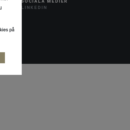
SOCIALA MEDIER
u
LINKEDIN
kies på
R