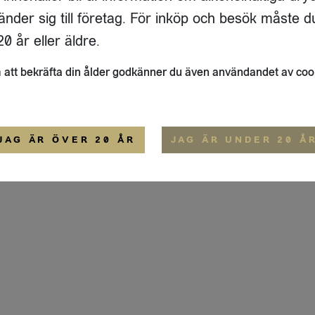
ADRESS
FLAIVY
änder sig till företag. För inköp och besök måste d
RGSGATAN 17 A
OM OSS
22
STOCKHOLM
HEMSIDA
0 år eller äldre.
IGE
att bekräfta din ålder godkänner du även användandet av coo
ALLMÄNNA VILLKOR
IP-CERTIFIERING
EKO-CERTIFIERING
JAG ÄR ÖVER 20 ÅR
JAG ÄR UNDER 20 Å