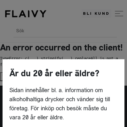
BLI KUND
Sök
An error occurred on the client!
TypeError: c(...).stringify(...).replaceAll is not a 
function
Är du 20 år eller äldre?
Try again
Sidan innehåller bl. a. information om
alkoholhaltiga drycker och vänder sig till
Är du leverantör?
företag. För inköp och besök måste du
vara 20 år eller äldre.