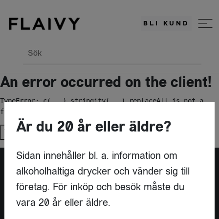
BLI KUND
Sök
An error occurred on the client!
TypeError: c(...).stringify(...).replaceAll is not a 
function
Är du 20 år eller äldre?
Try again
Sidan innehåller bl. a. information om
alkoholhaltiga drycker och vänder sig till
Är du leverantör?
företag. För inköp och besök måste du
vara 20 år eller äldre.