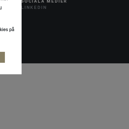
SOCIALA MEDIER
u
LINKEDIN
kies på
R