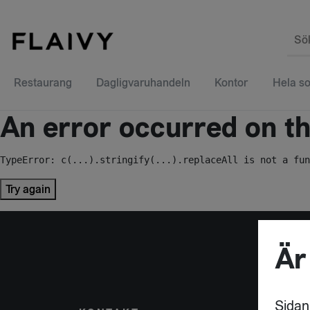
Sö
Restaurang
Dagligvaruhandeln
Kontor
Hela so
An error occurred on the
TypeError: c(...).stringify(...).replaceAll is not a fun
Try again
Är
Sidan