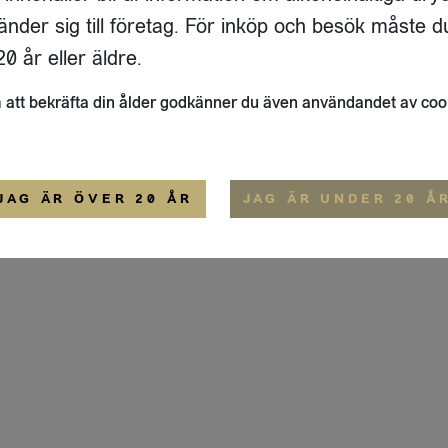
ADRESS
FLAIVY
änder sig till företag. För inköp och besök måste d
RGSGATAN 17 A
OM OSS
22
STOCKHOLM
HEMSIDA
0 år eller äldre.
IGE
att bekräfta din ålder godkänner du även användandet av coo
ALLMÄNNA VILLKOR
IP-CERTIFIERING
EKO-CERTIFIERING
JAG ÄR ÖVER 20 ÅR
JAG ÄR UNDER 20 Å