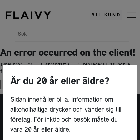
BLI KUND
Sök
An error occurred on the client!
TypeError: c(...).stringify(...).replaceAll is not a 
function
Är du 20 år eller äldre?
Try again
Sidan innehåller bl. a. information om
alkoholhaltiga drycker och vänder sig till
Är du leverantör?
företag. För inköp och besök måste du
vara 20 år eller äldre.