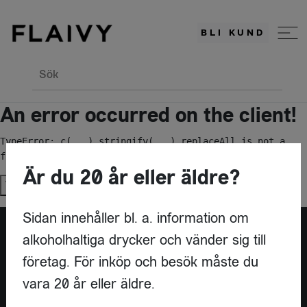
BLI KUND
Sök
An error occurred on the client!
TypeError: c(...).stringify(...).replaceAll is not a 
function
Är du 20 år eller äldre?
Try again
Sidan innehåller bl. a. information om
alkoholhaltiga drycker och vänder sig till
Är du leverantör?
företag. För inköp och besök måste du
vara 20 år eller äldre.