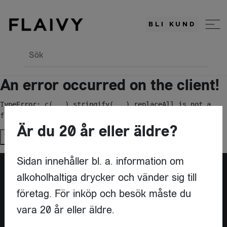
BLI KUND
Sök
An error occurred on the client!
TypeError: c(...).stringify(...).replaceAll is not a 
function
Är du 20 år eller äldre?
Try again
Sidan innehåller bl. a. information om
alkoholhaltiga drycker och vänder sig till
Är du leverantör?
företag. För inköp och besök måste du
vara 20 år eller äldre.