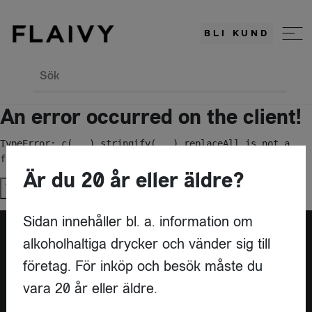
BLI KUND
Sök
An error occurred on the client!
TypeError: c(...).stringify(...).replaceAll is not a 
function
Är du 20 år eller äldre?
Try again
Sidan innehåller bl. a. information om
alkoholhaltiga drycker och vänder sig till
Är du leverantör?
företag. För inköp och besök måste du
vara 20 år eller äldre.