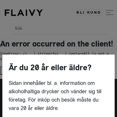
BLI KUND
Sök
An error occurred on the client!
TypeError: c(...).stringify(...).replaceAll is not a 
function
Är du 20 år eller äldre?
Try again
Sidan innehåller bl. a. information om
alkoholhaltiga drycker och vänder sig till
Är du leverantör?
företag. För inköp och besök måste du
vara 20 år eller äldre.