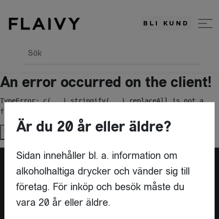
BLI KUND
Sök
An error occurred on the client!
TypeError: c(...).stringify(...).replaceAll is not a 
function
Är du 20 år eller äldre?
Try again
Sidan innehåller bl. a. information om
alkoholhaltiga drycker och vänder sig till
Är du leverantör?
företag. För inköp och besök måste du
vara 20 år eller äldre.