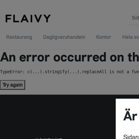
Sö
Restaurang
Dagligvaruhandeln
Kontor
Hela so
An error occurred on the
TypeError: c(...).stringify(...).replaceAll is not a fun
Try again
Är
Sidan