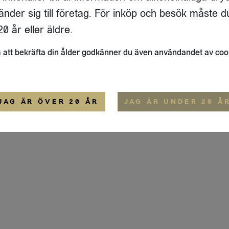
ADRESS
FLAIVY
änder sig till företag. För inköp och besök måste d
RGSGATAN 17 A
OM OSS
22
STOCKHOLM
HEMSIDA
0 år eller äldre.
IGE
att bekräfta din ålder godkänner du även användandet av coo
ALLMÄNNA VILLKOR
IP-CERTIFIERING
EKO-CERTIFIERING
JAG ÄR ÖVER 20 ÅR
JAG ÄR UNDER 20 Å