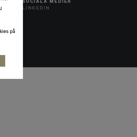
SOCIALA MEDIER
u
LINKEDIN
kies på
R