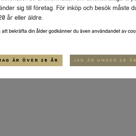
ADRESS
FLAIVY
änder sig till företag. För inköp och besök måste d
RGSGATAN 17 A
OM OSS
22
STOCKHOLM
HEMSIDA
0 år eller äldre.
IGE
att bekräfta din ålder godkänner du även användandet av coo
ALLMÄNNA VILLKOR
IP-CERTIFIERING
EKO-CERTIFIERING
JAG ÄR ÖVER 20 ÅR
JAG ÄR UNDER 20 Å