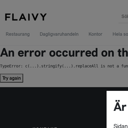
Sö
Restaurang
Dagligvaruhandeln
Kontor
Hela so
An error occurred on the
TypeError: c(...).stringify(...).replaceAll is not a fun
Try again
Är
Sidan