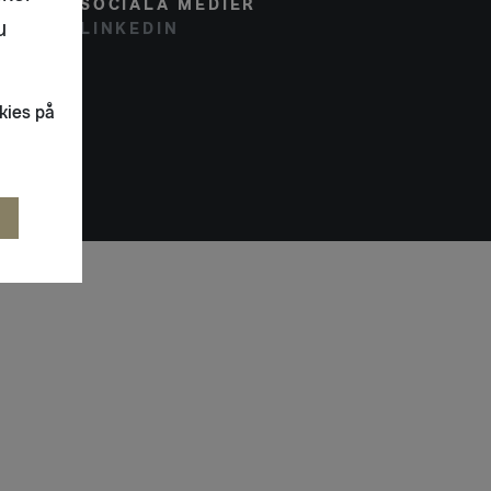
SOCIALA MEDIER
u
LINKEDIN
kies på
R