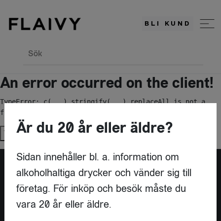
BLI KUND
Sök
An error occurred on the client!
TypeError: c(...).stringify(...).replaceAll is not a 
function
Är du 20 år eller äldre?
Try again
Sidan innehåller bl. a. information om
alkoholhaltiga drycker och vänder sig till
Är du leverantör?
företag. För inköp och besök måste du
vara 20 år eller äldre.