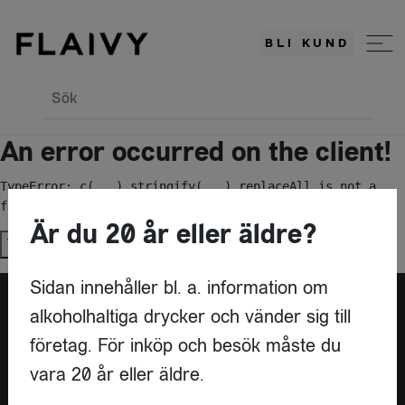
BLI KUND
Sök
An error occurred on the client!
TypeError: c(...).stringify(...).replaceAll is not a 
function
Är du 20 år eller äldre?
Try again
Sidan innehåller bl. a. information om
alkoholhaltiga drycker och vänder sig till
Är du leverantör?
företag. För inköp och besök måste du
vara 20 år eller äldre.