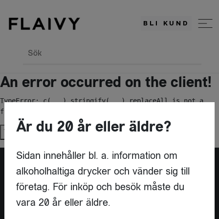
BLI KUND
Sök
An error occurred on the client!
TypeError: c(...).stringify(...).replaceAll is not a 
function
Är du 20 år eller äldre?
Try again
Sidan innehåller bl. a. information om
alkoholhaltiga drycker och vänder sig till
Är du leverantör?
företag. För inköp och besök måste du
vara 20 år eller äldre.