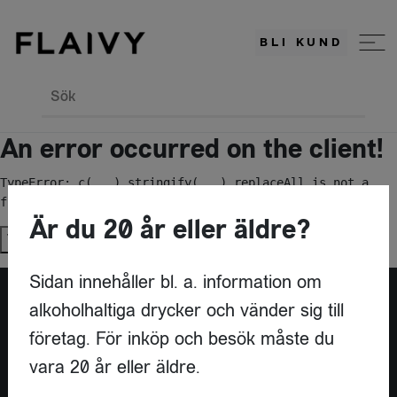
BLI KUND
Sök
An error occurred on the client!
TypeError: c(...).stringify(...).replaceAll is not a 
function
Är du 20 år eller äldre?
Try again
Sidan innehåller bl. a. information om
alkoholhaltiga drycker och vänder sig till
Är du leverantör?
företag. För inköp och besök måste du
vara 20 år eller äldre.