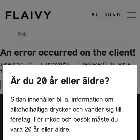
BLI KUND
Sök
An error occurred on the client!
TypeError: c(...).stringify(...).replaceAll is not a 
function
Är du 20 år eller äldre?
Try again
Sidan innehåller bl. a. information om
alkoholhaltiga drycker och vänder sig till
Är du leverantör?
företag. För inköp och besök måste du
vara 20 år eller äldre.