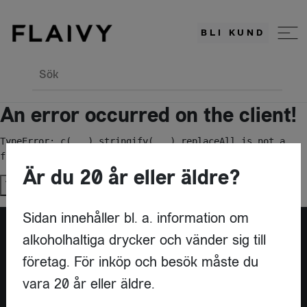
BLI KUND
Sök
An error occurred on the client!
TypeError: c(...).stringify(...).replaceAll is not a 
function
Är du 20 år eller äldre?
Try again
Sidan innehåller bl. a. information om
alkoholhaltiga drycker och vänder sig till
Är du leverantör?
företag. För inköp och besök måste du
vara 20 år eller äldre.